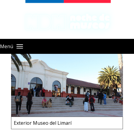
Pasar
al
contenido
principal
Menú
Exterior Museo del Limarí