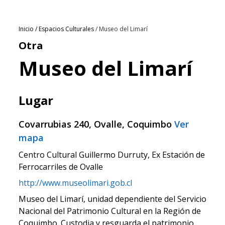
Ruta
Inicio
Espacios Culturales
Museo del Limarí
Otra
de
Museo del Limarí
navegación
Lugar
Covarrubias 240, Ovalle, Coquimbo
Ver
mapa
Centro Cultural Guillermo Durruty, Ex Estación de
Ferrocarriles de Ovalle
http://www.museolimari.gob.cl
Museo del Limarí, unidad dependiente del Servicio
Nacional del Patrimonio Cultural en la Región de
Coquimbo. Custodia y resguarda el patrimonio