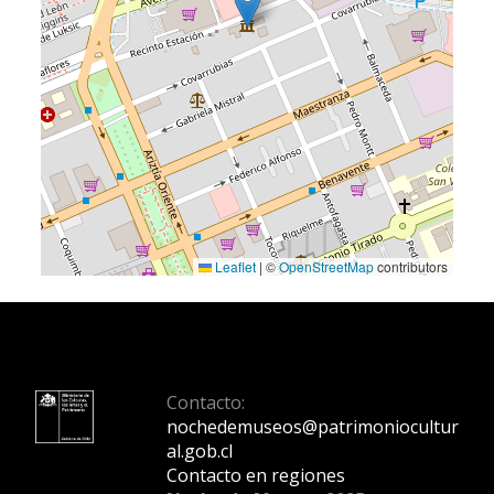
Leaflet
|
©
OpenStreetMap
contributors
Contacto:
nochedemuseos@patrimoniocultur
al.gob.cl
Contacto en regiones